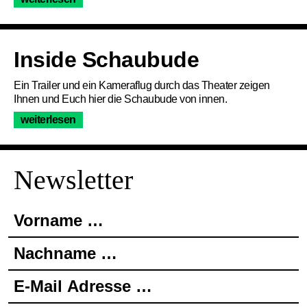
Programm
Service
Inside Schaubude
Ein Trailer und ein Kameraflug durch das Theater zeigen
Über uns
Ihnen und Euch hier die Schaubude von innen.
weiterlesen
Für den Newsletter e
Newsletter
Vorname …
Nachname …
E-Mail Adresse …