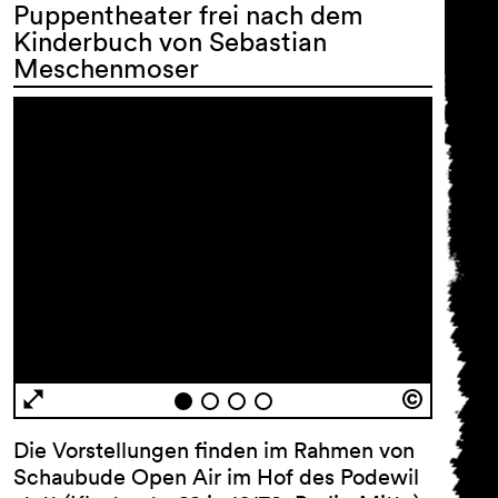
Puppentheater frei nach dem
Kinderbuch von Sebastian
Meschenmoser
Newsletter
Vorname …
Nachname …
E-Mail Adresse …
Programm
Die Vorstellungen finden im Rahmen von
Theaterpädagogik
Schaubude Open Air im Hof des Podewil