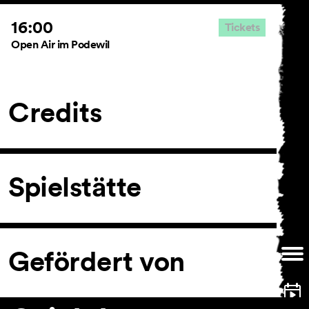
16:00
Tickets
Open Air im Podewil
AGB
Impressum
Datenschutz
Credits
Spielstätte
Gefördert von