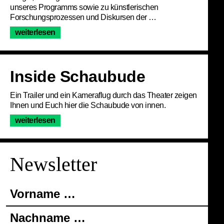
unseres Programms sowie zu künstlerischen
Forschungsprozessen und Diskursen der …
Programm
weiterlesen
Service
Inside Schaubude
Über uns
Ein Trailer und ein Kameraflug durch das Theater zeigen
Ihnen und Euch hier die Schaubude von innen.
weiterlesen
Für den Newsletter e
Newsletter
Vorname …
Nachname …