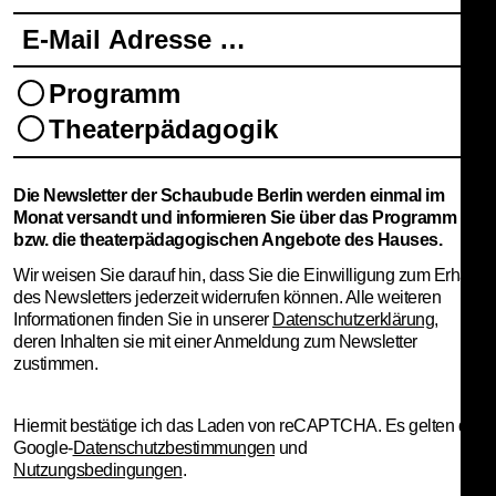
E-Mail Adresse …
Programm
Theaterpädagogik
Die Newsletter der Schaubude Berlin werden einmal im
Newsletter
Monat versandt und informieren Sie über das Programm
bzw. die theaterpädagogischen Angebote des Hauses.
Vorname …
Wir weisen Sie darauf hin, dass Sie die Einwilligung zum Erhalt
des Newsletters jederzeit widerrufen können. Alle weiteren
Nachname …
Informationen finden Sie in unserer
Datenschutzerklärung
,
deren Inhalten sie mit einer Anmeldung zum Newsletter
zustimmen.
E-Mail Adresse …
Hiermit bestätige ich das Laden von reCAPTCHA. Es gelten die
Programm
Google-
Datenschutzbestimmungen
und
Theaterpädagogik
Nutzungsbedingungen
.