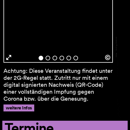
Newsletter
Vorname …
Achtung: Diese Veranstaltung findet unter
der 2G-Regel statt. Zutritt nur mit einem
Nachname …
digital signierten Nachweis (QR-Code)
einer vollständigen Impfung gegen
E-Mail Adresse …
Corona bzw. über die Genesung.
weitere Infos
Programm
Termine
Theaterpädagogik