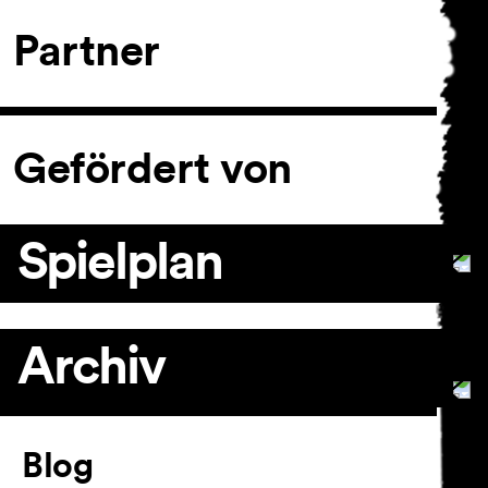
Partner
Gefördert von
Spielplan
Archiv
Artikel
Blog