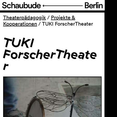
Programm
Theaterpädagogik
/
Projekte &
Kooperationen
/
TUKI ForscherTheater
Service
TUKI
Über uns
ForscherTheate
r