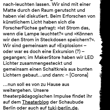
nach-leuchten lassen. Wir sind mit einer
Matte durch den Raum gerutscht und
haben viel diskutiert. Beim Erforschen von
AGB
künstlichem Licht haben sich die
Impressum
Datenschutz
ForscherFüchse gefragt: »Ist Strom das,
wenn die Lampe leuchtet?« und »Können
wir den Strom in Steckdosen speichern?«.
Wir sind gemeinsam auf »Explosion« –
oder war es doch eine Exkursion (?) –
gegangen; im MakerStore haben wir LED
Lichter zusammengesteckt und
gemeinsam einen Schaltkreis aus bunten
Lichtern gebaut…und dann: 𝄐 [Corona]
…nun soll es von zu Hause aus
weitergehen. Unsere
theaterpädagogischen Impulse findet ihr
auf dem
Theaterblog
der Schaubude
Berlin oder auch auf
tuki-berlin.de
.