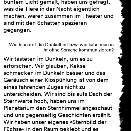
buntem Licht gemalt, haben uns gefragt,
was die Tiere in der Nacht eigentlich
Die Newsletter der Schaubude Berlin werden einmal
machen, waren zusammen im Theater und
im Monat versandt und informieren Sie über das
sind mit den Schatten spazieren
Programm bzw. die theaterpädagogischen Angebote
gegangen.
des Hauses.
Wir weisen Sie darauf hin, dass Sie die Einwilligung zum
Wie leuchtet die Dunkelheit bzw. wie kann man in
Erhalt des Newsletters jederzeit widerrufen können.
ihr ohne Sprache kommunizieren?
Alle weiteren Informationen finden Sie in unserer
Datenschutzerklärung
, deren Inhalten sie mit einer
Wir tasteten im Dunkeln, um es zu
Anmeldung zum Newsletter zustimmen.
erforschen. Wir glauben, Kekse
schmecken im Dunkeln besser und das
Geräusch einer Klospühlung ist von dem
Hiermit bestätige ich das Laden von reCAPTCHA. Es
gelten die Google-
Datenschutzbestimmungen
und
eines fahrenden Zuges nicht zu
Nutzungsbedingungen
.
unterscheiden. Wir sind bis aufs Dach der
Sternwarte hoch, haben uns im
reCAPTCHA laden
Planetarium den Sternhimmel angeschaut
und uns gegenseitig Geschichten erzählt.
Anmelden
Wir haben unser eigenes »Sternbild der
Füchse« in den Raum geklebt und es