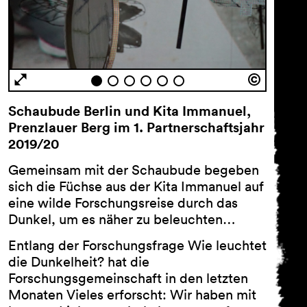
Schaubude Berlin und Kita Immanuel,
Newsletter
Prenzlauer Berg im 1. Partnerschaftsjahr
2019/20
Vorname …
Gemeinsam mit der Schaubude begeben
sich die Füchse aus der Kita Immanuel auf
Nachname …
eine wilde Forschungsreise durch das
Dunkel, um es näher zu beleuchten…
E-Mail Adresse …
Entlang der Forschungsfrage Wie leuchtet
die Dunkelheit? hat die
Programm
Forschungsgemeinschaft in den letzten
Theaterpädagogik
Monaten Vieles erforscht: Wir haben mit