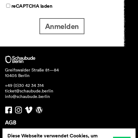
reCAPTCHA laden
Anmelden
Greifswalder Straße 81—84
10405 Berlin
+49 (0)30 42 34 314
ticket@schaubude.berlin
info@schaubude.berlin
AGB
Impressum
Diese Webseite verwendet Cookies, um
Datenschutz