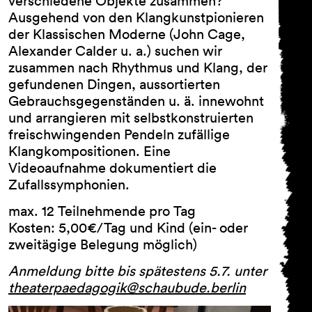
verschiedene Objekte zusammen?
Ausgehend von den Klangkunstpionieren
der Klassischen Moderne (John Cage,
Alexander Calder u. a.) suchen wir
zusammen nach Rhythmus und Klang, der
gefundenen Dingen, aussortierten
Gebrauchsgegenständen u. ä. innewohnt
und arrangieren mit selbstkonstruierten
Newsletter
freischwingenden Pendeln zufällige
Klangkompositionen. Eine
Vorname …
Videoaufnahme dokumentiert die
Zufallssymphonien.
Nachname …
max. 12 Teilnehmende pro Tag
Kosten: 5,00€/Tag und Kind (ein- oder
E-Mail Adresse …
zweitägige Belegung möglich)
Anmeldung bitte bis spätestens 5.7. unter
Programm
theaterpaedagogik@schaubude.berlin
Theaterpädagogik